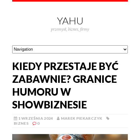
YAHU
przemysł, biznes, firmy
KIEDY PRZESTAJE BYĆ
ZABAWNIE? GRANICE
HUMORU W
SHOWBIZNESIE
1 WRZEŚNIA 2024
MAREK PIEKARCZYK
BIZNES
0