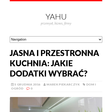
YAHU
przemysł, biznes, firmy
JASNA I PRZESTRONNA
KUCHNIA: JAKIE
DODATKI WYBRAĆ?
5 GRUDNIA 2016
MAREK PIEKARCZYK
DOM I
OGRÓD
0