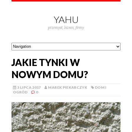
YAHU
przemysł, biznes, firmy
JAKIE TYNKI W
NOWYM DOMU?
3 LIPCA 2017
MAREK PIEKARCZYK
DOM I
OGRÓD
0