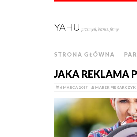
YAHU
przemysł, biznes, firmy
STRONA GŁÓWNA
PA
JAKA REKLAMA 
6 MARCA 2017
MAREK PIEKARCZYK