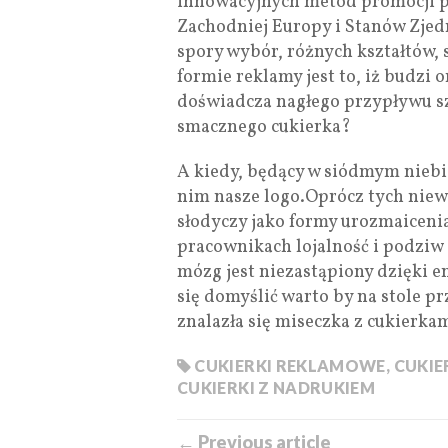
innowacyjnych metod promocji pr
Zachodniej Europy i Stanów Zjed
spory wybór, różnych kształtów, 
formie reklamy jest to, iż budzi 
doświadcza nagłego przypływu sz
smacznego cukierka?
A kiedy, będący w siódmym niebi
nim nasze logo.Oprócz tych nie
słodyczy jako formy urozmaiceni
pracownikach lojalność i podziw 
mózg jest niezastąpiony dzięki 
się domyślić warto by na stole 
znalazła się miseczka z cukier
CUKIERKI REKLAMOWE
,
CUKIE
CUKIERKI Z NADRUKIEM
← Previous article