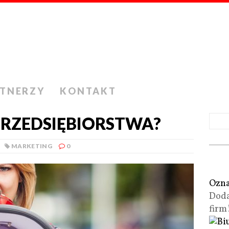
RTNERZY
KONTAKT
PRZEDSIĘBIORSTWA?
MARKETING
0
Ozna
Doda
firm