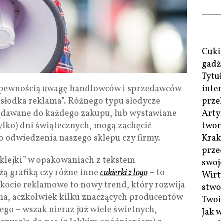
Cuki
gadż
Tytu
 pewnością uwagę handlowców i sprzedawców
inte
słodka reklama”. Różnego typu słodycze
prze
odawane do każdego zakupu, lub wystawiane
Arty
tylko) dni świątecznych, mogą zachęcić
twor
 odwiedzenia naszego sklepu czy firmy.
Krak
prze
klejki” w opakowaniach z tekstem
swoj
ą grafiką czy różne inne
cukierki z logo
– to
Wirt
akocie reklamowe to nowy trend, który rozwija
stwo
na, aczkolwiek kilku znaczących producentów
Twoi
ego – wszak nieraz już wiele świetnych,
Jak 