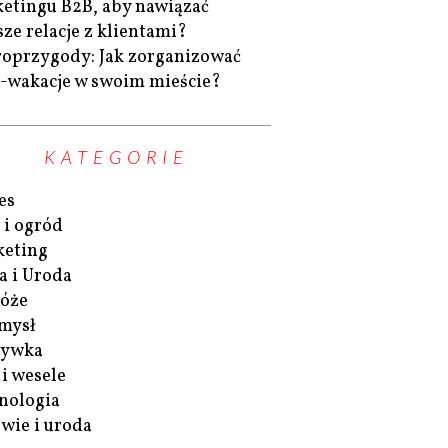
etingu B2B, aby nawiązać
sze relacje z klientami?
oprzygody: Jak zorganizować
-wakacje w swoim mieście?
KATEGORIE
es
i ogród
eting
 i Uroda
óże
mysł
rywka
 i wesele
nologia
wie i uroda