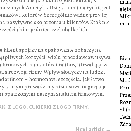
zyszło do nas (z lekkim opóźnieniem) z
mark
noczonych Ameryki. Dzięki temu na rynku jest
głęb
smaków i kolorów. Szczególnie ważne przy tej
Mikr
ona pozytywne skojarzenia u klientów. Któż nie
mini
częścia biorąc do ust czekoladkę lub
e klient spojrzy na opakowanie zobaczy na
wątpliwych korzyści, wielu pracodawców używa
Bizn
a firmowych bankietów i rautów, utrwalając w
Dom 
dla rozwoju firmy. Wpływ słodyczy na ludzki
Mark
endorfinom – hormonowi szczęścia. Jak łatwo
Moda
przy którym prowadzimy biznesowe negocjacje
Pord
kami opatrzonymi naszym znakiem firmowym.
Prze
Roz
RKI Z LOGO
,
CUKIERKI Z LOGO FIRMY
,
Ślub
Tech
Zdro
Next article →