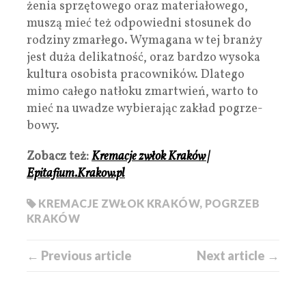
że­nia sprzę­to­wego oraz mate­ria­ło­wego,
muszą mieć też odpo­wiedni sto­su­nek do
rodziny zmar­łego. Wyma­gana w tej branży
jest duża deli­kat­ność, oraz bar­dzo wysoka
kul­tura oso­bi­sta pra­cow­ni­ków. Dla­tego
mimo całego natłoku zmar­twień, warto to
mieć na uwa­dze wybie­ra­jąc zakład pogrze­
bowy.
Zobacz też:
Kremacje zwłok Kraków |
Epitafium.Krakow.pl
KREMACJE ZWŁOK KRAKÓW
,
POGRZEB
KRAKÓW
← Previous article
Next article →