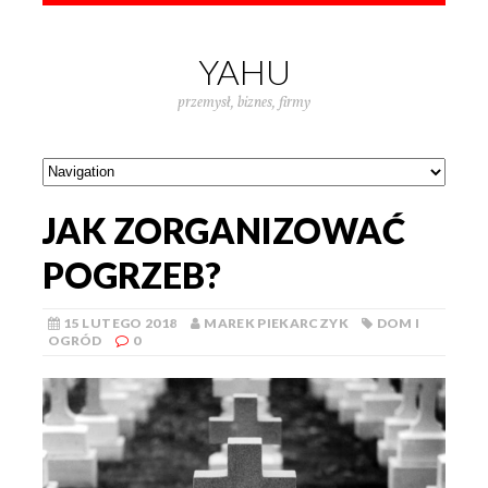
YAHU
przemysł, biznes, firmy
JAK ZORGANIZOWAĆ
POGRZEB?
15 LUTEGO 2018
MAREK PIEKARCZYK
DOM I
OGRÓD
0