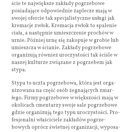
ście te naj­więk­sze zakłady pogrze­bowe
posia­da­jące odpo­wiednie zaple­cze mają w
swo­jej ofer­cie tak spe­cjalistyczne usługi jak
kremacje zwłok. Kre­ma­cja zwłok to spa­le­nie
ciała, a następ­nie umiesz­cze­nie pro­chów w
urnie. Póź­niej urnę się zako­puje w gro­bie lub
umiesz­cza w ścia­nie. Zakłady pogrze­bowe
orga­ni­zują rów­nież uro­czy­sto­ści tak ści­śle w
naszej kul­tu­rze zwią­zane z pogrze­bem jak
stypa.
Stypa to uczta pogrze­bowa, która jest orga­
ni­zo­wana na część osób żegna­ją­cych zmar­
łego. Firmy pogrze­bowe w więk­szo­ści mają w
oko­li­cach cmen­ta­rzy swoje sale pogrze­bowe
gdzie orga­ni­zują tego typu uro­czy­sto­ści. Pro­
fe­sjo­nalni wła­ści­ciele zakła­dów pogrze­
bowych oprócz świet­nej orga­ni­za­cji, wypo­sa­