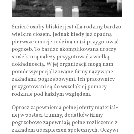
Śmierć osoby bli­skiej jest dla rodziny bar­dzo
wiel­kim cio­sem. Jed­nak kiedy już opadną
pierw­sze emo­cje rodzina musi przy­go­to­wać
pogrzeb. To bar­dzo skom­pli­ko­wana uro­czy­
stość którą należy przy­go­to­wać z wielką
dokład­no­ścią. W jej orga­ni­za­cji mogą nam
pomóc wyspe­cja­li­zo­wane firmy nazy­wane
zakła­dami pogrze­bowymi. Ich pra­cow­nicy
przy­go­to­wani są do wsze­la­kiej pomocy
rodzi­nie pod każ­dym wzglę­dem.
Oprócz zapew­nie­nia peł­nej oferty mate­rial­
nej w postaci trumny, dodat­ków firmy
pogrze­bowe zapew­niają pełne roz­li­cze­nie z
zakła­dem ubez­pie­czeń spo­łecz­nych. Oczy­wi­